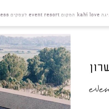
יגה
kahi love
המקום
event resort
לעסקים
ness
רון
eve